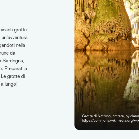
cinanti grotte
 un’avventura
gendoti nella
omune da
la Sardegna,
o. Preparati a
 Le grotte di
 a lungo!
Grotta di Nettuno, entrata, by cia
https://commons.wikimedia.org/wik