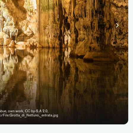
mabue, own work, CC by-S.A 2.0,
i/File:Grotta_di_Nettuno,_entrata.jpg