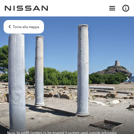
Torna alla mappa
Nora, by pjt56 (prefers to be emailed if content used outside wikipedia: