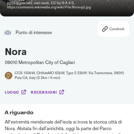
pjt56@gmx.net), own work, CC by-S.A 4.0,
https://commons.wikimedia.org/wiki/File:Nora-pjt.jpg
Condividi
Punto di interesse
Nora
09010 Metropolitan City of Cagliari
CCS 150kW, CHAdeMO 62kW, Type 2 22kW: Via Tramontana, 09010
Pula CA, Italy (2.2km / 5-min)
LUOGO
RECENSIONI
A riguardo
All’estremità meridionale dell’isola si trova la storica città di
Nora. Abitata fin dall’antichità, oggi fa parte del Parco