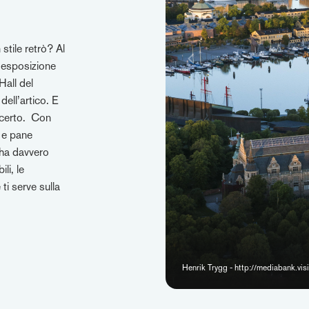
 stile retrò? Al
’esposizione
Hall del
dell’artico. E
i certo. Con
i e pane
 ha davvero
li, le
ti serve sulla
Henrik Trygg - http://mediabank.vi