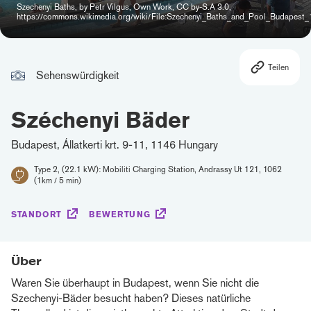
Szechenyi Baths, by Petr Vilgus, Own Work, CC by-S.A 3.0,
https://commons.wikimedia.org/wiki/File:Szechenyi_Baths_and_Pool_Budapest
Teilen
Sehenswürdigkeit
Széchenyi Bäder
Budapest, Állatkerti krt. 9-11, 1146 Hungary
Type 2, (22.1 kW): Mobiliti Charging Station, Andrassy Ut 121, 1062
(1km / 5 min)
STANDORT
BEWERTUNG
Über
Waren Sie überhaupt in Budapest, wenn Sie nicht die
Szechenyi-Bäder besucht haben? Dieses natürliche