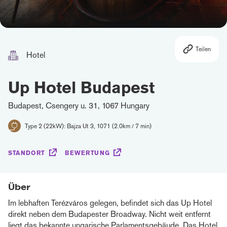
Teilen
Hotel
Up Hotel Budapest
Budapest, Csengery u. 31, 1067 Hungary
Type 2 (22kW): Bajza Ut 3, 1071 (2.0km / 7 min)
STANDORT
BEWERTUNG
Über
Im lebhaften Terézváros gelegen, befindet sich das Up Hotel
direkt neben dem Budapester Broadway. Nicht weit entfernt
liegt das bekannte ungarische Parlamentsgebäude. Das Hotel