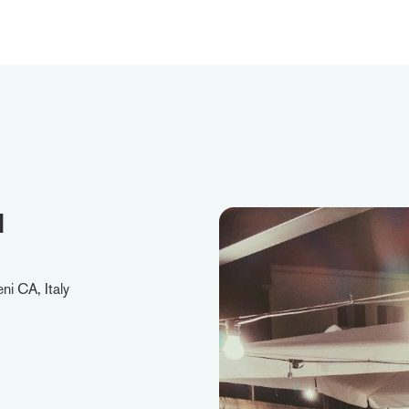
u
i CA, Italy