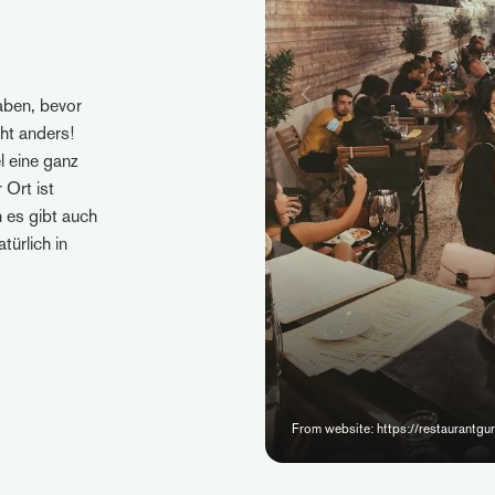
aben, bevor
cht anders!
l eine ganz
 Ort ist
n es gibt auch
türlich in
From website: https://restaurantg