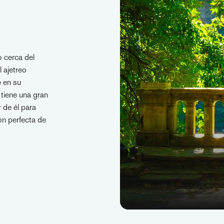
 cerca del
 ajetreo
e en su
 tiene una gran
r de él para
n perfecta de