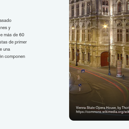
pasado
ones y
de más de 60
stas de primer
de una
bién componen
Vienna State Opera House, by Thcr
https://commons.wikimedia.org/wik