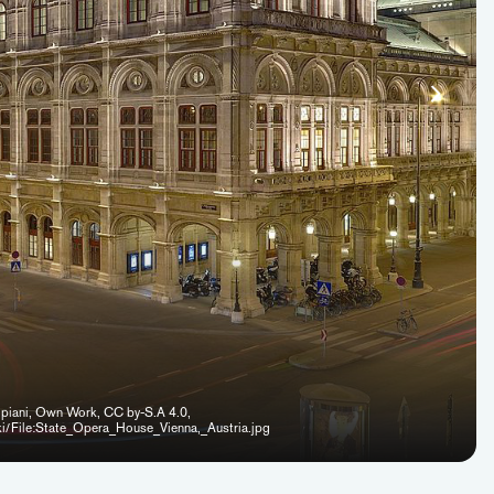
ipiani, Own Work, CC by-S.A 4.0,
i/File:State_Opera_House_Vienna,_Austria.jpg