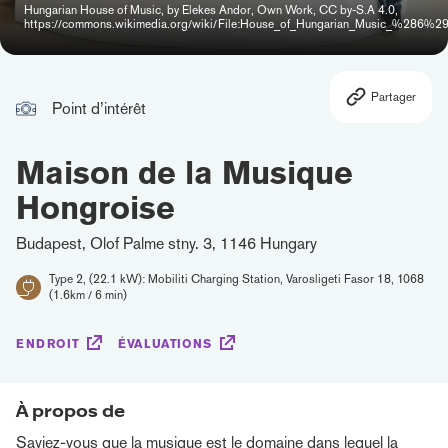
Hungarian House of Music, by Elekes Andor, Own Work, CC by-S.A 4.0,
https://commons.wikimedia.org/wiki/File:House_of_Hungarian_Music_%286%29
Partager
Point d’intérêt
Maison de la Musique
Hongroise
Budapest, Olof Palme stny. 3, 1146 Hungary
Type 2, (22.1 kW): Mobiliti Charging Station, Varosligeti Fasor 18, 1068
(1.6km / 6 min)
ENDROIT
ÉVALUATIONS
À propos de
Saviez-vous que la musique est le domaine dans lequel la