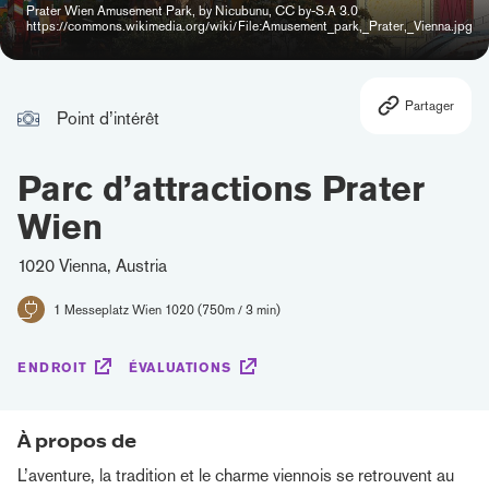
Prater Wien Amusement Park, by Nicubunu, CC by-S.A 3.0
https://commons.wikimedia.org/wiki/File:Amusement_park,_Prater,_Vienna.jpg
Partager
Point d’intérêt
Parc d’attractions Prater
Wien
1020 Vienna, Austria
1 Messeplatz Wien 1020 (750m / 3 min)
ENDROIT
ÉVALUATIONS
À propos de
L’aventure, la tradition et le charme viennois se retrouvent au