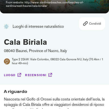
From website: http://www.sardinianbeaches.com/beaches-of-
sardinia/east/baunei/cala-biriala/
Condividi
Luoghi di interesse naturalistico
Cala Biriala
08040 Baunei, Province of Nuoro, Italy
Type 2 22kW: Viale Colombo, 08022 Cala Gonone NU, Italy (70.4km / 1
hour 49-min)
LUOGO
RECENSIONI
A riguardo
Nascosta nel Golfo di Orosei sulla costa orientale dell’isola, la
spiaggia di Cala Birìala offre ai viaggiatori desiderosi di riposo