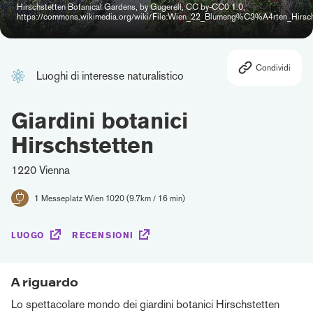
Hirschstetten Botanical Gardens, by Gugerell, CC by-CC0 1.0,
https://commons.wikimedia.org/wiki/File:Wien_22_Blumeng%C3%A4rten_Hirsch
Condividi
Luoghi di interesse naturalistico
Giardini botanici
Hirschstetten
1220 Vienna
1 Messeplatz Wien 1020 (9.7km / 16 min)
LUOGO
RECENSIONI
A riguardo
Lo spettacolare mondo dei giardini botanici Hirschstetten