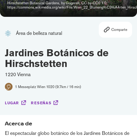
Hirschstetten Botanical Gardens, by Gugerell, CC by-CC0 1.0,
https://commons.wikimedia.org/wiki/File:Wien_22_Blumeng%C3%A4rten_Hirsch
Comparte
Área de belleza natural
Jardines Botánicos de
Hirschstetten
1220 Vienna
1 Messeplatz Wien 1020 (9.7km / 16 min)
LUGAR
RESEÑAS
Acerca de
El espectacular globo botánico de los Jardines Botánicos de