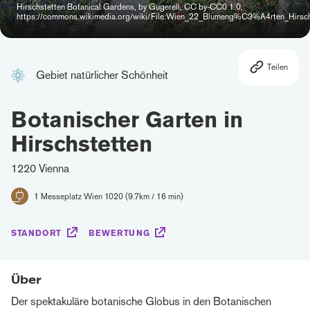
Hirschstetten Botanical Gardens, by Gugerell, CC by-CC0 1.0,
https://commons.wikimedia.org/wiki/File:Wien_22_Blumeng%C3%A4rten_Hirsch
Teilen
Gebiet natürlicher Schönheit
Botanischer Garten in
Hirschstetten
1220 Vienna
1 Messeplatz Wien 1020 (9.7km / 16 min)
STANDORT
BEWERTUNG
Über
Der spektakuläre botanische Globus in den Botanischen