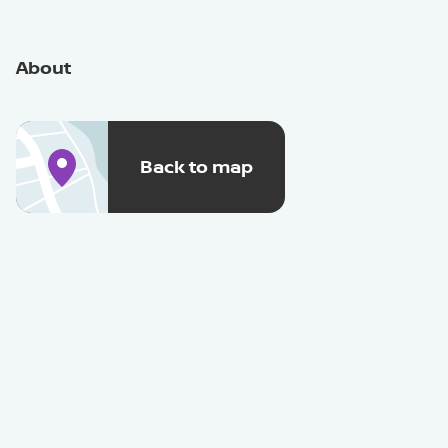
About
Back to map